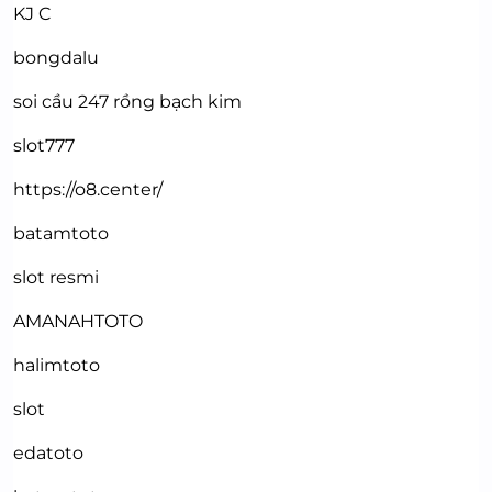
KJ C
bongdalu
soi cầu 247 rồng bạch kim
slot777
https://o8.center/
batamtoto
slot resmi
AMANAHTOTO
halimtoto
slot
edatoto