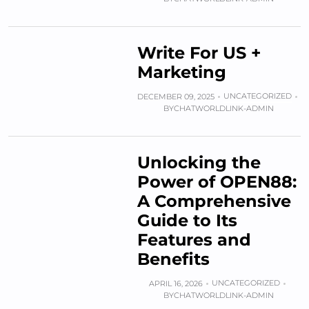
Write For US +
Marketing
UNCATEGORIZED
DECEMBER 09, 2025
BY
CHATWORLDLINK-ADMIN
Unlocking the
Power of OPEN88:
A Comprehensive
Guide to Its
Features and
Benefits
UNCATEGORIZED
APRIL 16, 2026
BY
CHATWORLDLINK-ADMIN