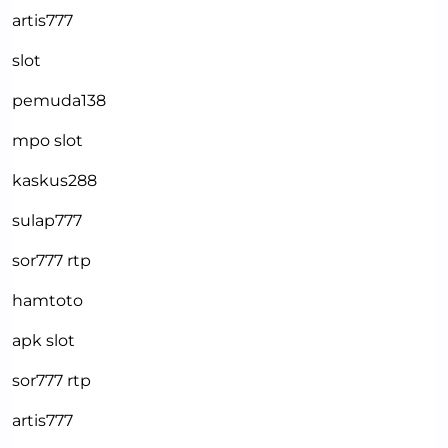
artis777
slot
pemuda138
mpo slot
kaskus288
sulap777
sor777 rtp
hamtoto
apk slot
sor777 rtp
artis777