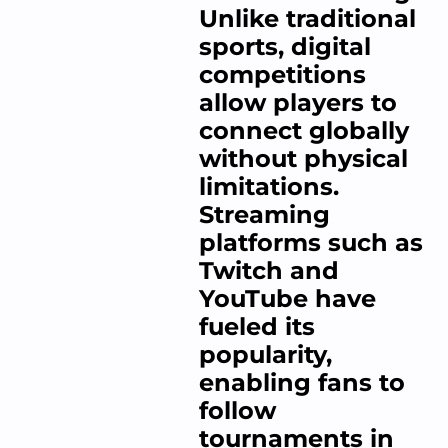
Unlike traditional
sports, digital
competitions
allow players to
connect globally
without physical
limitations.
Streaming
platforms such as
Twitch and
YouTube have
fueled its
popularity,
enabling fans to
follow
tournaments in