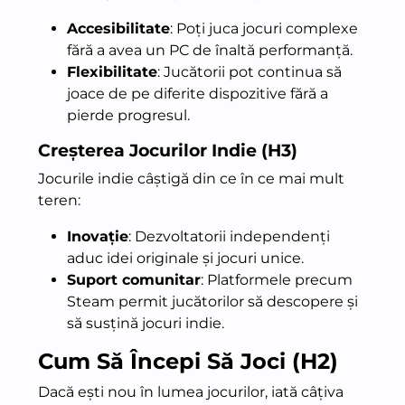
Accesibilitate
: Poți juca jocuri complexe
fără a avea un PC de înaltă performanță.
Flexibilitate
: Jucătorii pot continua să
joace de pe diferite dispozitive fără a
pierde progresul.
Creșterea Jocurilor Indie (H3)
Jocurile indie câștigă din ce în ce mai mult
teren:
Inovație
: Dezvoltatorii independenți
aduc idei originale și jocuri unice.
Suport comunitar
: Platformele precum
Steam permit jucătorilor să descopere și
să susțină jocuri indie.
Cum Să Începi Să Joci (H2)
Dacă ești nou în lumea jocurilor, iată câțiva