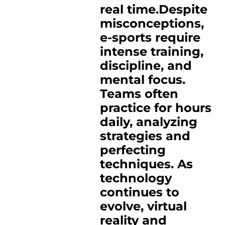
real time.Despite
misconceptions,
e-sports require
intense training,
discipline, and
mental focus.
Teams often
practice for hours
daily, analyzing
strategies and
perfecting
techniques. As
technology
continues to
evolve, virtual
reality and