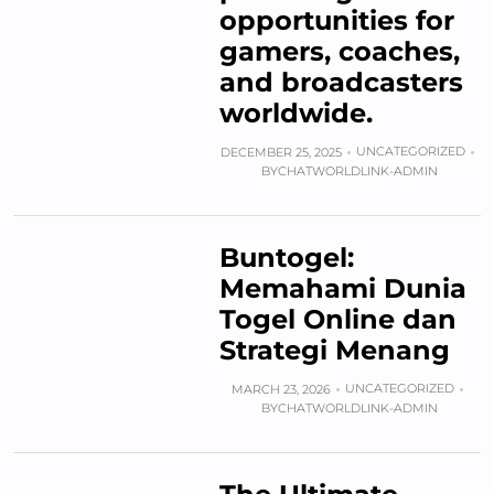
opportunities for
gamers, coaches,
and broadcasters
worldwide.
UNCATEGORIZED
DECEMBER 25, 2025
BY
CHATWORLDLINK-ADMIN
Buntogel:
Memahami Dunia
Togel Online dan
Strategi Menang
UNCATEGORIZED
MARCH 23, 2026
BY
CHATWORLDLINK-ADMIN