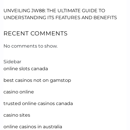
UNVEILING JW88: THE ULTIMATE GUIDE TO
UNDERSTANDING ITS FEATURES AND BENEFITS
RECENT COMMENTS
No comments to show.
Sidebar
online slots canada
best casinos not on gamstop
casino online
trusted online casinos canada
casino sites
online casinos in australia