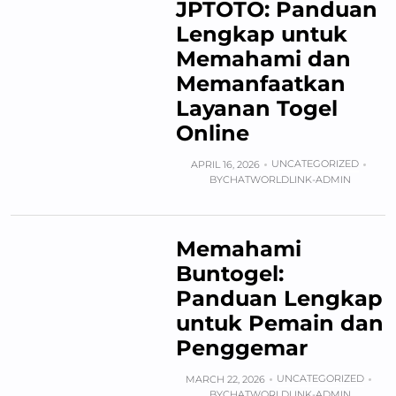
JPTOTO: Panduan
Lengkap untuk
Memahami dan
Memanfaatkan
Layanan Togel
Online
UNCATEGORIZED
APRIL 16, 2026
BY
CHATWORLDLINK-ADMIN
Memahami
Buntogel:
Panduan Lengkap
untuk Pemain dan
Penggemar
UNCATEGORIZED
MARCH 22, 2026
BY
CHATWORLDLINK-ADMIN