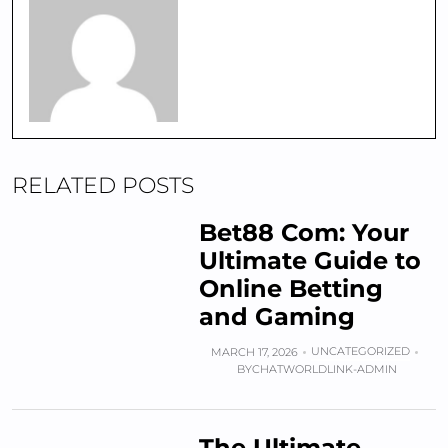
RELATED POSTS
Bet88 Com: Your
Ultimate Guide to
Online Betting
and Gaming
UNCATEGORIZED
MARCH 17, 2026
BY
CHATWORLDLINK-ADMIN
The Ultimate