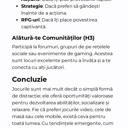
Strategie
: Dacă preferi să gândești
înainte de a acționa.
RPG-uri
: Dacă îți place povestirea
captivantă.
Alătură-te Comunităților (H3)
Participă la forumuri, grupuri de pe rețelele
sociale sau evenimente de gaming. Acestea
sunt locuri excelente pentru a învăța și a te
conecta cu alți jucători.
Concluzie
Jocurile sunt mai mult decât o simplă formă
de distracție; ele oferă oportunități valoroase
pentru dezvoltarea abilităților, socializare și
relaxare. Fie că preferi jocurile video, cele de
masă sau cele mobile, există ceva pentru
toată lumea. Cu tendințele emergente, cum